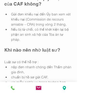
của CAF không?
Gửi đơn khiếu nại đến Ủy ban xem xét 
khiếu nại (Commission de recours 
amiable – CRA) trong vòng 2 tháng,
Nếu bị từ chối, có thể khởi kiện tại bộ 
phận an sinh xã hội của Tòa án tư 
pháp.
Khi nào nên nhờ luật sư?
Luật sư có thể hỗ trợ :
nộp đơn nhanh chóng đến Thẩm phán 
gia đình,
chuẩn bị hồ sơ gửi CAF,
xin miễn nghĩa vụ trong trường hợp 
đặc biệt (bạo lực, không tìm được 
người còn lại),
khiếu nại quyết định tạm ngừng hoặc 
yêu cầu hoàn trả trợ cấp.