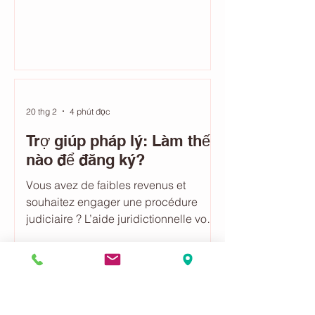
recours.
20 thg 2
4 phút đọc
Trợ giúp pháp lý: Làm thế
nào để đăng ký?
Vous avez de faibles revenus et
souhaitez engager une procédure
judiciaire ? L’aide juridictionnelle vous
permet de bénéficier d’un avocat
gratuitement ou à moindre coût.
Découvrez les conditions d’éligibilité,
les démarches à suivre, les
documents à fournir et les délais de