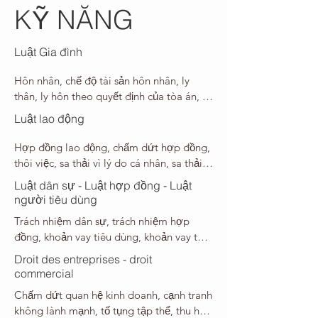
KỸ NĂNG
Luật Gia đình
Hôn nhân, chế độ tài sản hôn nhân, ly 
thân, ly hôn theo quyết định của tòa án, ly 
hôn hòa giải, quyền nuôi con, trợ cấp 
Luật lao động
nuôi con, chế độ tài sản hôn nhân, xác 
định cha mẹ, nhận con nuôi, trợ cấp bồi 
Hợp đồng lao động, chấm dứt hợp đồng, 
thường, thủ tục tố tụng trước thẩm phán 
thôi việc, sa thải vì lý do cá nhân, sa thải vì 
tòa án gia đình...
lý do kinh tế, quấy rối tình dục tại nơi làm 
Luật dân sự - Luật hợp đồng - Luật
việc, quấy rối tâm lý, tai nạn lao động, 
người tiêu dùng
bệnh nghề nghiệp, tố tụng tại Tòa án Lao 
Trách nhiệm dân sự, trách nhiệm hợp 
động...
đồng, khoản vay tiêu dùng, khoản vay thế 
chấp, bảo lãnh, hợp đồng thuê nhà ở, 
Droit des entreprises - droit
quyền rút lui, bán hàng tận nhà, tố tụng 
commercial
trước Tòa án Tư pháp
Chấm dứt quan hệ kinh doanh, cạnh tranh 
không lành mạnh, tố tụng tập thể, thu hồi 