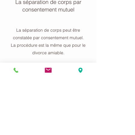
La séparation de corps par
consentement mutuel
La séparation de corps peut être
constatée par consentement mutuel.
La procédure est la même que pour le
divorce amiable.
Le consentement mutuel
homologué par le juge
Lorsqu'un enfant mineur demande à
être auditionné par le juge, la
convention de séparation de corps par
consentement mutuel doit être soumise
à la validation du juge.