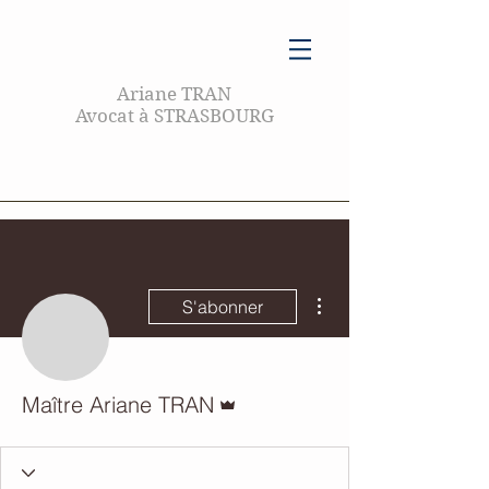
Ariane TRAN
Avocat à STRASBOURG
Plus d'actions
S'abonner
Administrateur
Maître Ariane TRAN