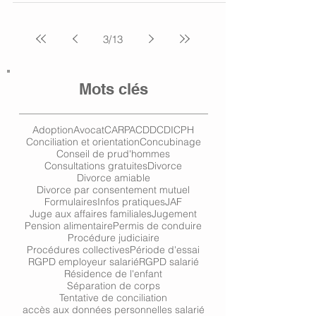
3
/
13
Mots clés
Adoption
Avocat
CARPA
CDD
CDI
CPH
Conciliation et orientation
Concubinage
Conseil de prud'hommes
Consultations gratuites
Divorce
Divorce amiable
Divorce par consentement mutuel
Formulaires
Infos pratiques
JAF
Juge aux affaires familiales
Jugement
Pension alimentaire
Permis de conduire
Procédure judiciaire
Procédures collectives
Période d'essai
RGPD employeur salarié
RGPD salarié
Résidence de l'enfant
Séparation de corps
Tentative de conciliation
accès aux données personnelles salarié