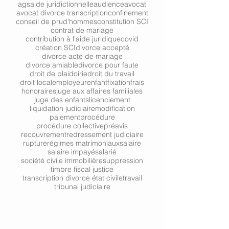
ags
aide juridictionnelle
audience
avocat
avocat divorce transcription
confinement
conseil de prud'hommes
constitution SCI
contrat de mariage
contribution à l'aide juridique
covid
création SCI
divorce accepté
divorce acte de mariage
divorce amiable
divorce pour faute
droit de plaidoirie
droit du travail
droit local
employeur
enfant
fixation
frais
honoraires
juge aux affaires familiales
juge des enfants
licenciement
liquidation judiciaire
modification
paiement
procédure
procédure collective
préavis
recouvrement
redressement judiciaire
rupture
régimes matrimoniaux
salaire
salaire impayé
salarié
société civile immobilière
suppression
timbre fiscal justice
transcription divorce état civile
travail
tribunal judiciaire