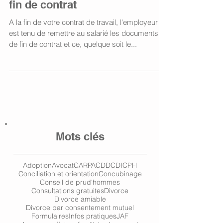
fin de contrat
A la fin de votre contrat de travail, l'employeur
est tenu de remettre au salarié les documents
de fin de contrat et ce, quelque soit le...
Mots clés
Adoption
Avocat
CARPA
CDD
CDI
CPH
Conciliation et orientation
Concubinage
Conseil de prud'hommes
Consultations gratuites
Divorce
Divorce amiable
Divorce par consentement mutuel
Formulaires
Infos pratiques
JAF