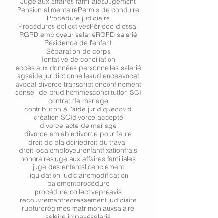
Juge aux affaires familiales
Jugement
Pension alimentaire
Permis de conduire
Procédure judiciaire
Procédures collectives
Période d'essai
RGPD employeur salarié
RGPD salarié
Résidence de l'enfant
Séparation de corps
Tentative de conciliation
accès aux données personnelles salarié
ags
aide juridictionnelle
audience
avocat
avocat divorce transcription
confinement
conseil de prud'hommes
constitution SCI
contrat de mariage
contribution à l'aide juridique
covid
création SCI
divorce accepté
divorce acte de mariage
divorce amiable
divorce pour faute
droit de plaidoirie
droit du travail
droit local
employeur
enfant
fixation
frais
honoraires
juge aux affaires familiales
juge des enfants
licenciement
liquidation judiciaire
modification
paiement
procédure
procédure collective
préavis
recouvrement
redressement judiciaire
rupture
régimes matrimoniaux
salaire
salaire impayé
salarié