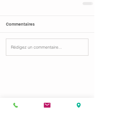
Commentaires
Rédigez un commentaire...
Menu
Accueil
Compétences
Honoraires
Blog et actualités
Contact
Cabinet
Rez-de-chaussée