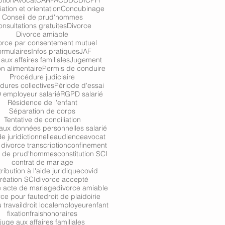
tion
Avocat
CARPA
CDD
CDI
CPH
iation et orientation
Concubinage
Conseil de prud'hommes
nsultations gratuites
Divorce
Divorce amiable
orce par consentement mutuel
ormulaires
Infos pratiques
JAF
aux affaires familiales
Jugement
n alimentaire
Permis de conduire
Procédure judiciaire
dures collectives
Période d'essai
employeur salarié
RGPD salarié
Résidence de l'enfant
Séparation de corps
Tentative de conciliation
aux données personnelles salarié
de juridictionnelle
audience
avocat
divorce transcription
confinement
l de prud'hommes
constitution SCI
contrat de mariage
ribution à l'aide juridique
covid
réation SCI
divorce accepté
e acte de mariage
divorce amiable
rce pour faute
droit de plaidoirie
 travail
droit local
employeur
enfant
fixation
frais
honoraires
juge aux affaires familiales