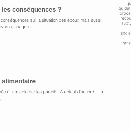
j
t les conséquences ?
liquidat
procé
reco
 conséquences sur la situation des époux mais aussi des
rupt
ivorce, chaque...
socié
trans
 alimentaire
xée à l'amiable par les parents. A défaut d'accord, il faut
s