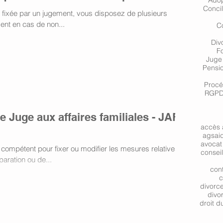
Adop
Concil
t fixée par un jugement, vous disposez de plusieurs
ent en cas de non...
Co
Div
F
Juge 
Pensio
Procé
RGPD 
e Juge aux affaires familiales - JAF
accès 
ags
ai
avocat 
t compétent pour fixer ou modifier les mesures relatives
consei
aration ou de...
cont
c
divorc
divo
droit du