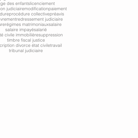
uge des enfants
licenciement
ion judiciaire
modification
paiement
dure
procédure collective
préavis
uvrement
redressement judiciaire
ure
régimes matrimoniaux
salaire
salaire impayé
salarié
té civile immobilière
suppression
timbre fiscal justice
cription divorce état civile
travail
tribunal judiciaire