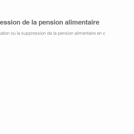
ession de la pension alimentaire
tion ou la suppression de la pension alimentaire en cas
Cabinet
Rez-de-chaussée
Ordr
16 Rue Sellenick
Annuai
67000 Strasbourg
Tél. 09.72.59.69.97
Tél. 03.67.99.68.89