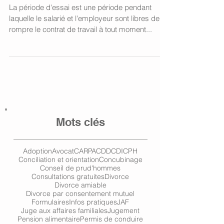
La période d'essai est une période pendant
laquelle le salarié et l'employeur sont libres de
rompre le contrat de travail à tout moment...
Mots clés
Adoption
Avocat
CARPA
CDD
CDI
CPH
Conciliation et orientation
Concubinage
Conseil de prud'hommes
Consultations gratuites
Divorce
Divorce amiable
Divorce par consentement mutuel
Formulaires
Infos pratiques
JAF
Juge aux affaires familiales
Jugement
Pension alimentaire
Permis de conduire