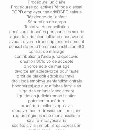
Procédure judiciaire
Procédures collectives
Période d'essai
RGPD employeur salarié
RGPD salarié
Résidence de l'enfant
Séparation de corps
Tentative de conciliation
accès aux données personnelles salarié
ags
aide juridictionnelle
audience
avocat
avocat divorce transcription
confinement
conseil de prud'hommes
constitution SCI
contrat de mariage
contribution à l'aide juridique
covid
création SCI
divorce accepté
divorce acte de mariage
divorce amiable
divorce pour faute
droit de plaidoirie
droit du travail
droit local
employeur
enfant
fixation
frais
honoraires
juge aux affaires familiales
juge des enfants
licenciement
liquidation judiciaire
modification
paiement
procédure
procédure collective
préavis
recouvrement
redressement judiciaire
rupture
régimes matrimoniaux
salaire
salaire impayé
salarié
société civile immobilière
suppression