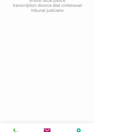
timbre fiscal justice
transcription divorce état civile
travail
tribunal judiciaire