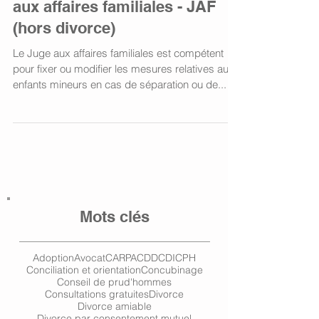
aux affaires familiales - JAF
(hors divorce)
Le Juge aux affaires familiales est compétent
pour fixer ou modifier les mesures relatives aux
enfants mineurs en cas de séparation ou de...
Mots clés
Adoption
Avocat
CARPA
CDD
CDI
CPH
Conciliation et orientation
Concubinage
Conseil de prud'hommes
Consultations gratuites
Divorce
Divorce amiable
Divorce par consentement mutuel