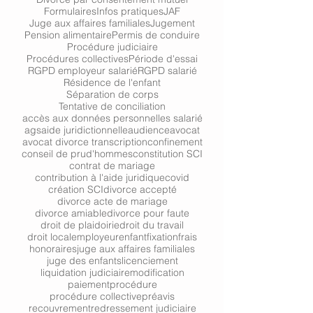
Formulaires
Infos pratiques
JAF
Juge aux affaires familiales
Jugement
Pension alimentaire
Permis de conduire
Procédure judiciaire
Procédures collectives
Période d'essai
RGPD employeur salarié
RGPD salarié
Résidence de l'enfant
Séparation de corps
Tentative de conciliation
accès aux données personnelles salarié
ags
aide juridictionnelle
audience
avocat
avocat divorce transcription
confinement
conseil de prud'hommes
constitution SCI
contrat de mariage
contribution à l'aide juridique
covid
création SCI
divorce accepté
divorce acte de mariage
divorce amiable
divorce pour faute
droit de plaidoirie
droit du travail
droit local
employeur
enfant
fixation
frais
honoraires
juge aux affaires familiales
juge des enfants
licenciement
liquidation judiciaire
modification
paiement
procédure
procédure collective
préavis
recouvrement
redressement judiciaire