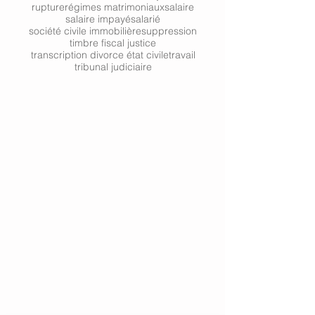
rupture
régimes matrimoniaux
salaire
salaire impayé
salarié
société civile immobilière
suppression
timbre fiscal justice
transcription divorce état civile
travail
tribunal judiciaire