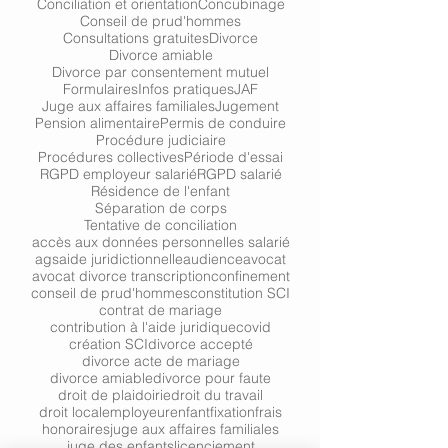
Conciliation et orientation
Concubinage
Conseil de prud'hommes
Consultations gratuites
Divorce
Divorce amiable
Divorce par consentement mutuel
Formulaires
Infos pratiques
JAF
Juge aux affaires familiales
Jugement
Pension alimentaire
Permis de conduire
Procédure judiciaire
Procédures collectives
Période d'essai
RGPD employeur salarié
RGPD salarié
Résidence de l'enfant
Séparation de corps
Tentative de conciliation
accès aux données personnelles salarié
ags
aide juridictionnelle
audience
avocat
avocat divorce transcription
confinement
conseil de prud'hommes
constitution SCI
contrat de mariage
contribution à l'aide juridique
covid
création SCI
divorce accepté
divorce acte de mariage
divorce amiable
divorce pour faute
droit de plaidoirie
droit du travail
droit local
employeur
enfant
fixation
frais
honoraires
juge aux affaires familiales
juge des enfants
licenciement