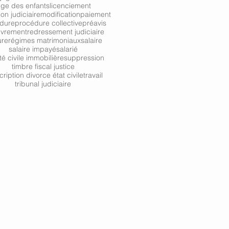
uge des enfants
licenciement
ion judiciaire
modification
paiement
dure
procédure collective
préavis
uvrement
redressement judiciaire
ure
régimes matrimoniaux
salaire
salaire impayé
salarié
té civile immobilière
suppression
timbre fiscal justice
cription divorce état civile
travail
tribunal judiciaire