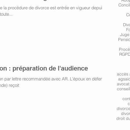
Adop
Concil
e la procédure de divorce est entrée en vigueur depuis le
toute...
Co
Div
F
Juge 
Pensio
Procé
RGPD 
ion : préparation de l'audience
accès 
on par lettre recommandée avec AR. L'époux en défense
ags
ai
avocat 
nde) reçoit
consei
cont
c
divorc
divo
droit du