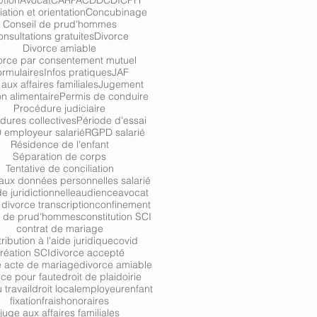
tion
Avocat
CARPA
CDD
CDI
CPH
iation et orientation
Concubinage
Conseil de prud'hommes
nsultations gratuites
Divorce
Divorce amiable
orce par consentement mutuel
ormulaires
Infos pratiques
JAF
aux affaires familiales
Jugement
n alimentaire
Permis de conduire
Procédure judiciaire
dures collectives
Période d'essai
employeur salarié
RGPD salarié
Résidence de l'enfant
Séparation de corps
Tentative de conciliation
aux données personnelles salarié
de juridictionnelle
audience
avocat
divorce transcription
confinement
l de prud'hommes
constitution SCI
contrat de mariage
ribution à l'aide juridique
covid
réation SCI
divorce accepté
e acte de mariage
divorce amiable
rce pour faute
droit de plaidoirie
 travail
droit local
employeur
enfant
fixation
frais
honoraires
juge aux affaires familiales