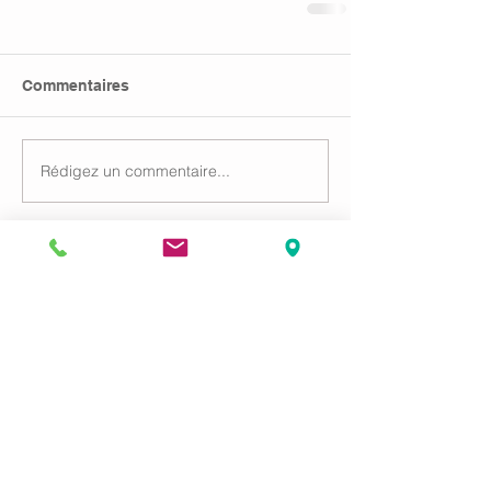
Commentaires
Rédigez un commentaire...
Menu
Accueil
Compétences
Honoraires
Blog et actualités
Contact
Cabinet
Rez-de-chaussée
16 Rue Sellenick