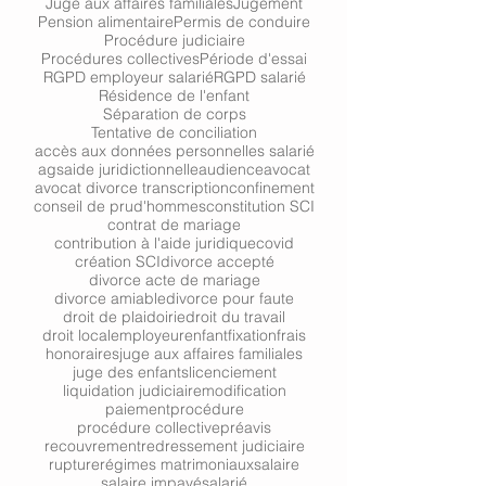
Juge aux affaires familiales
Jugement
Pension alimentaire
Permis de conduire
Procédure judiciaire
Procédures collectives
Période d'essai
RGPD employeur salarié
RGPD salarié
Résidence de l'enfant
Séparation de corps
Tentative de conciliation
accès aux données personnelles salarié
ags
aide juridictionnelle
audience
avocat
avocat divorce transcription
confinement
conseil de prud'hommes
constitution SCI
contrat de mariage
contribution à l'aide juridique
covid
création SCI
divorce accepté
divorce acte de mariage
divorce amiable
divorce pour faute
droit de plaidoirie
droit du travail
droit local
employeur
enfant
fixation
frais
honoraires
juge aux affaires familiales
juge des enfants
licenciement
liquidation judiciaire
modification
paiement
procédure
procédure collective
préavis
recouvrement
redressement judiciaire
rupture
régimes matrimoniaux
salaire
salaire impayé
salarié