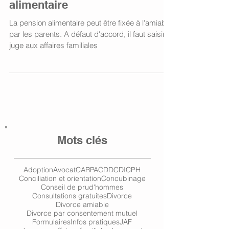
alimentaire
La pension alimentaire peut être fixée à l'amiable
par les parents. A défaut d'accord, il faut saisir le
juge aux affaires familiales
Mots clés
Adoption
Avocat
CARPA
CDD
CDI
CPH
Conciliation et orientation
Concubinage
Conseil de prud'hommes
Consultations gratuites
Divorce
Divorce amiable
Divorce par consentement mutuel
Formulaires
Infos pratiques
JAF