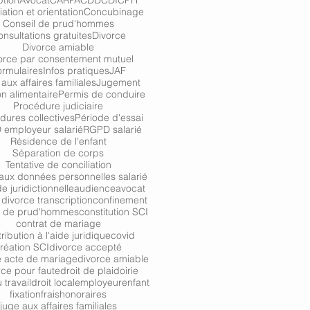
tion
Avocat
CARPA
CDD
CDI
CPH
iation et orientation
Concubinage
Conseil de prud'hommes
nsultations gratuites
Divorce
Divorce amiable
orce par consentement mutuel
ormulaires
Infos pratiques
JAF
aux affaires familiales
Jugement
n alimentaire
Permis de conduire
Procédure judiciaire
dures collectives
Période d'essai
employeur salarié
RGPD salarié
Résidence de l'enfant
Séparation de corps
Tentative de conciliation
aux données personnelles salarié
de juridictionnelle
audience
avocat
divorce transcription
confinement
l de prud'hommes
constitution SCI
contrat de mariage
ribution à l'aide juridique
covid
réation SCI
divorce accepté
e acte de mariage
divorce amiable
rce pour faute
droit de plaidoirie
 travail
droit local
employeur
enfant
fixation
frais
honoraires
juge aux affaires familiales