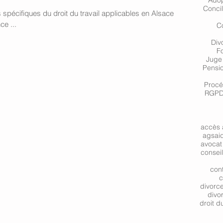
Adop
Concil
spécifiques du droit du travail applicables en Alsace
ce ...
Co
Div
F
Juge 
Pensio
Procé
RGPD 
accès 
ags
ai
avocat 
consei
cont
c
divorc
divo
droit du