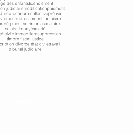
uge des enfants
licenciement
ion judiciaire
modification
paiement
dure
procédure collective
préavis
uvrement
redressement judiciaire
ure
régimes matrimoniaux
salaire
salaire impayé
salarié
té civile immobilière
suppression
timbre fiscal justice
cription divorce état civile
travail
tribunal judiciaire
Liens utiles
e des avocats de Strasbourg
re des avocats de Strasbourg
Service public
Ministère de la justice