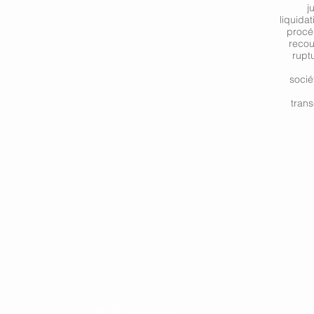
j
liquidat
procé
reco
rupt
socié
trans
Cabinet
Rez-de-chaussée
Ordr
16 Rue Sellenick
Annuai
67000 Strasbourg
Tél. 09.72.59.69.97