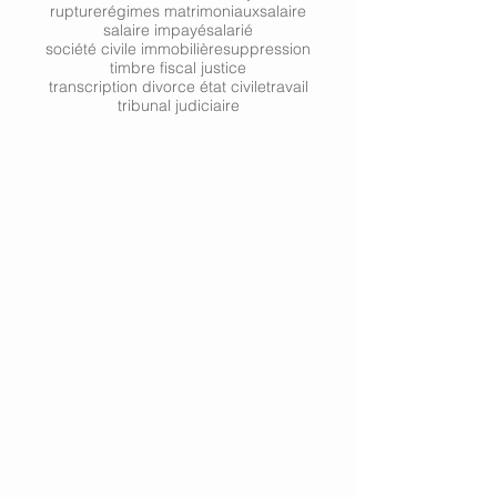
rupture
régimes matrimoniaux
salaire
salaire impayé
salarié
société civile immobilière
suppression
timbre fiscal justice
transcription divorce état civile
travail
tribunal judiciaire