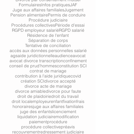
Formulaires
Infos pratiques
JAF
Juge aux affaires familiales
Jugement
Pension alimentaire
Permis de conduire
Procédure judiciaire
Procédures collectives
Période d'essai
RGPD employeur salarié
RGPD salarié
Résidence de l'enfant
Séparation de corps
Tentative de conciliation
accès aux données personnelles salarié
ags
aide juridictionnelle
audience
avocat
avocat divorce transcription
confinement
conseil de prud'hommes
constitution SCI
contrat de mariage
contribution à l'aide juridique
covid
création SCI
divorce accepté
divorce acte de mariage
divorce amiable
divorce pour faute
droit de plaidoirie
droit du travail
droit local
employeur
enfant
fixation
frais
honoraires
juge aux affaires familiales
juge des enfants
licenciement
liquidation judiciaire
modification
paiement
procédure
procédure collective
préavis
recouvrement
redressement judiciaire