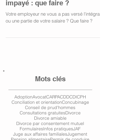
impayé : que faire ?
Votre employeur ne vous a pas versé l'intégralité
ou une partie de votre salaire ? Que faire ?
Mots clés
Adoption
Avocat
CARPA
CDD
CDI
CPH
Conciliation et orientation
Concubinage
Conseil de prud'hommes
Consultations gratuites
Divorce
Divorce amiable
Divorce par consentement mutuel
Formulaires
Infos pratiques
JAF
Juge aux affaires familiales
Jugement
Pension alimentaire
Permis de conduire