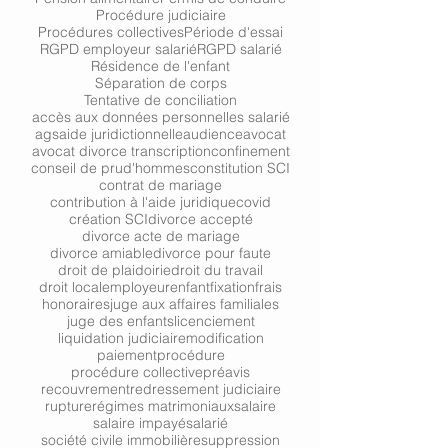
Procédure judiciaire
Procédures collectives
Période d'essai
RGPD employeur salarié
RGPD salarié
Résidence de l'enfant
Séparation de corps
Tentative de conciliation
accès aux données personnelles salarié
ags
aide juridictionnelle
audience
avocat
avocat divorce transcription
confinement
conseil de prud'hommes
constitution SCI
contrat de mariage
contribution à l'aide juridique
covid
création SCI
divorce accepté
divorce acte de mariage
divorce amiable
divorce pour faute
droit de plaidoirie
droit du travail
droit local
employeur
enfant
fixation
frais
honoraires
juge aux affaires familiales
juge des enfants
licenciement
liquidation judiciaire
modification
paiement
procédure
procédure collective
préavis
recouvrement
redressement judiciaire
rupture
régimes matrimoniaux
salaire
salaire impayé
salarié
société civile immobilière
suppression