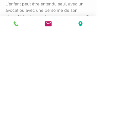
L'enfant peut être entendu seul, avec un 
avocat ou avec une personne de son 
choix. Si le choix de la personne n'apparaît 
pas conforme à l'intérêt de l'enfant, le juge 
peut désigner une autre personne. 
Si l'enfant mineur indique qu'il souhaite être 
assisté d'un avocat, le juge demandera la 
désignation d'un avocat pour l'assister si 
l'enfant n'en a pas déjà choisi. 
A défaut, l'un de ses parents peut 
demander la désignation d'un avocat pour 
lui auprès du bâtonnier de l'ordre des 
avocats. 
Dans tous les cas, les frais liés à 
l'intervention de l'avocat sont pris en 
charge au titre de l'aide juridictionnelle. 