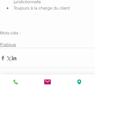
juridictionnelle
Toujours à la charge du client
Mots-clés :
avocat
droit de plaidoirie
aide juridictionnelle
Pratique
Commentaires
Rédigez un commentaire...