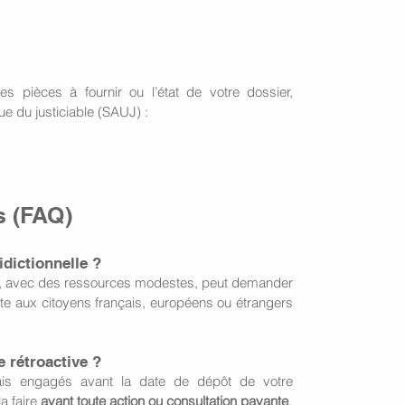
 
s pièces à fournir ou l’état de votre dossier, 
ue du justiciable (SAUJ) :
s (FAQ)
idictionnelle ?
e, avec des ressources modestes, peut demander 
verte aux citoyens français, européens ou étrangers 
le rétroactive ?
ais engagés avant la date de dépôt de votre 
a faire 
avant toute action ou consultation payante
.