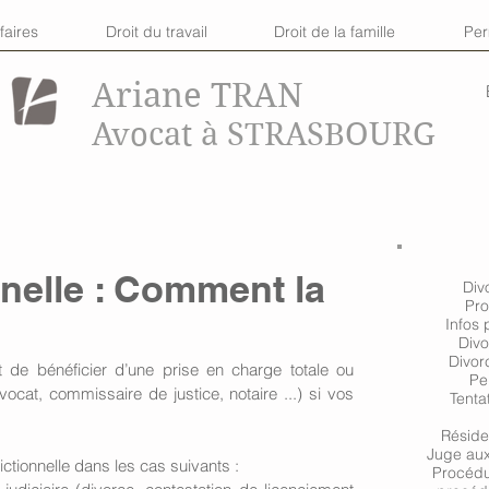
faires
Droit du travail
Droit de la famille
Pe
Ariane TRAN
Avocat à STRASBOURG
nnelle : Comment la
Div
Pro
Infos 
Divo
Divor
et de bénéficier d’une prise en charge totale ou 
Pe
avocat, commissaire de justice, notaire ...) si vos 
Tenta
Réside
Juge aux 
ctionnelle dans les cas suivants :
Procédu