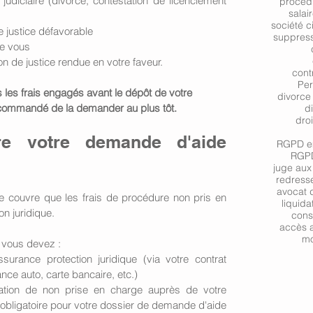
diciaire (divorce, contestation de licenciement 
procéd
salai
société c
e justice défavorable
suppres
re vous
on de justice rendue en votre faveur.
contr
Per
as les frais engagés avant le dépôt de votre 
divorce
ecommandé de la demander au plus tôt.
d
droi
re votre demande d'aide 
RGPD em
RGPD
juge aux 
redresse
avocat d
e ne couvre que les frais de procédure non pris en 
liquida
n juridique.
cons
accès a
mo
 vous devez :
surance protection juridique
(via votre contrat 
nce auto, carte bancaire, etc.)
ation de non prise en charge auprès de votre 
t obligatoire pour votre dossier de demande d'aide 