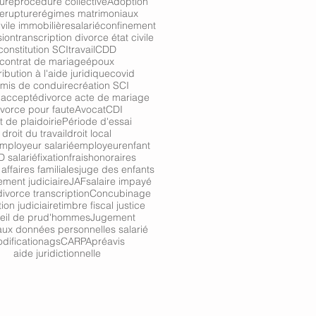
ure
procédure collective
Adoption
re
rupture
régimes matrimoniaux
ivile immobilière
salarié
confinement
sion
transcription divorce état civile
constitution SCI
travail
CDD
contrat de mariage
époux
ibution à l'aide juridique
covid
mis de conduire
création SCI
 accepté
divorce acte de mariage
ivorce pour faute
Avocat
CDI
t de plaidoirie
Période d'essai
droit du travail
droit local
ployeur salarié
employeur
enfant
 salarié
fixation
frais
honoraires
affaires familiales
juge des enfants
ment judiciaire
JAF
salaire impayé
ivorce transcription
Concubinage
tion judiciaire
timbre fiscal justice
eil de prud'hommes
Jugement
ux données personnelles salarié
dification
ags
CARPA
préavis
aide juridictionnelle