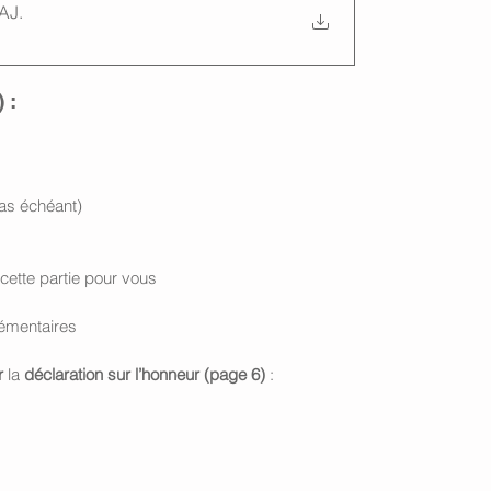
'AJ
.
 :
 cas échéant)
 cette partie pour vous
lémentaires
r
 la 
déclaration sur l’honneur (page 6)
 :