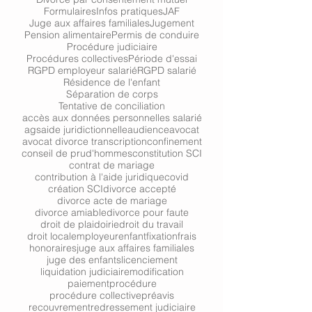
Formulaires
Infos pratiques
JAF
Juge aux affaires familiales
Jugement
Pension alimentaire
Permis de conduire
Procédure judiciaire
Procédures collectives
Période d'essai
RGPD employeur salarié
RGPD salarié
Résidence de l'enfant
Séparation de corps
Tentative de conciliation
accès aux données personnelles salarié
ags
aide juridictionnelle
audience
avocat
avocat divorce transcription
confinement
conseil de prud'hommes
constitution SCI
contrat de mariage
contribution à l'aide juridique
covid
création SCI
divorce accepté
divorce acte de mariage
divorce amiable
divorce pour faute
droit de plaidoirie
droit du travail
droit local
employeur
enfant
fixation
frais
honoraires
juge aux affaires familiales
juge des enfants
licenciement
liquidation judiciaire
modification
paiement
procédure
procédure collective
préavis
recouvrement
redressement judiciaire