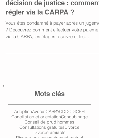
décision de justice : comment
régler via la CARPA ?
Vous êtes condamné à payer après un jugement
? Découvrez comment effectuer votre paiement
via la CARPA, les étapes à suivre et les
garanties pour sécuriser votre règlement.
Mots clés
Adoption
Avocat
CARPA
CDD
CDI
CPH
Conciliation et orientation
Concubinage
Conseil de prud'hommes
Consultations gratuites
Divorce
Divorce amiable
Divorce par consentement mutuel