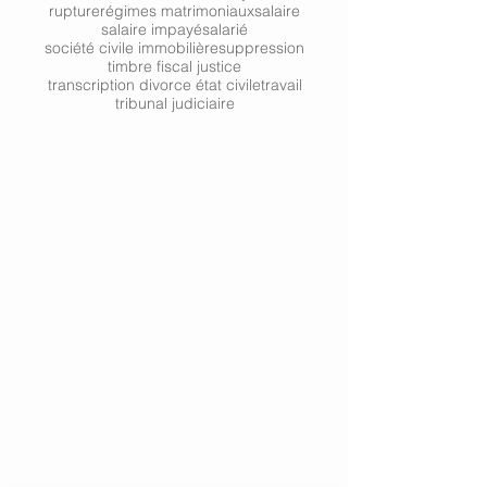
rupture
régimes matrimoniaux
salaire
salaire impayé
salarié
société civile immobilière
suppression
timbre fiscal justice
transcription divorce état civile
travail
tribunal judiciaire