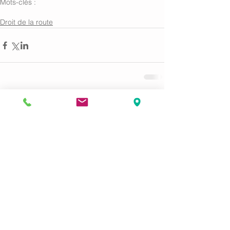
Mots-clés :
Permis de conduire
Droit de la route
Commentaires
Rédigez un commentaire...
Menu
Accueil
Compétences