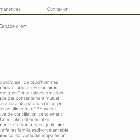
rmanences
Connexion
Espace client
orce
Conseil de prud'hommes
cédure judiciaire
Formulaires
pratiques
Consultations gratuites
rce par consentement mutuel
ce amiable
Séparation de corps
nsion alimentaire
CPH
avocat
tive de conciliation
licenciement
Conciliation et orientation
nce de l'enfant
tribunal judiciaire
affaires familiales
divorce amiable
res collectives
audience
paiement