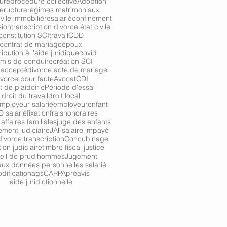
ure
procédure collective
Adoption
re
rupture
régimes matrimoniaux
ivile immobilière
salarié
confinement
sion
transcription divorce état civile
constitution SCI
travail
CDD
contrat de mariage
époux
ibution à l'aide juridique
covid
mis de conduire
création SCI
 accepté
divorce acte de mariage
ivorce pour faute
Avocat
CDI
t de plaidoirie
Période d'essai
droit du travail
droit local
ployeur salarié
employeur
enfant
 salarié
fixation
frais
honoraires
affaires familiales
juge des enfants
ment judiciaire
JAF
salaire impayé
ivorce transcription
Concubinage
tion judiciaire
timbre fiscal justice
eil de prud'hommes
Jugement
ux données personnelles salarié
dification
ags
CARPA
préavis
aide juridictionnelle