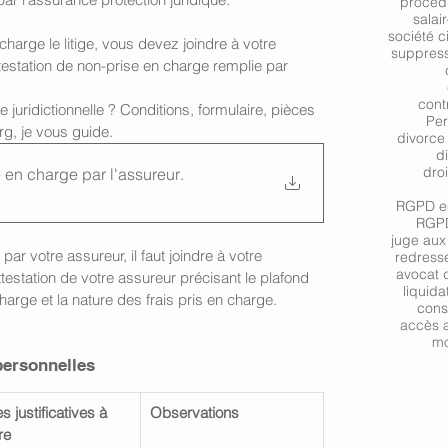
procéd
salai
société c
harge le litige, vous devez joindre à votre 
suppres
ttestation de non-prise en charge remplie par 
contr
uridictionnelle ? Conditions, formulaire, pièces 
Per
rg, je vous guide.
divorce
d
droi
e en charge par l'assureur
.
RGPD em
RGPD
juge aux 
par votre assureur, il faut joindre à votre 
redresse
avocat d
ttestation de votre assureur précisant le plafond 
liquida
harge et la nature des frais pris en charge. 
cons
accès a
mo
 personnelles
s justificatives à 
Observations
re