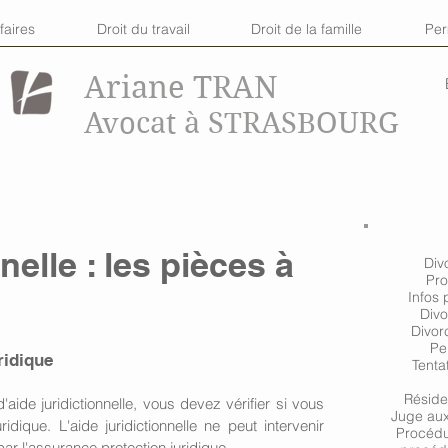
faires
Droit du travail
Droit de la famille
Pe
Ariane TRAN
Avocat à STRASBOURG
nelle : les pièces à
Div
Pro
Infos 
Divo
Divor
Pe
ridique 
Tenta
Réside
de juridictionnelle, vous devez vérifier si vous 
Juge aux 
dique. L'aide juridictionnelle ne peut intervenir 
Procédu
r l'assurance protection juridique. 