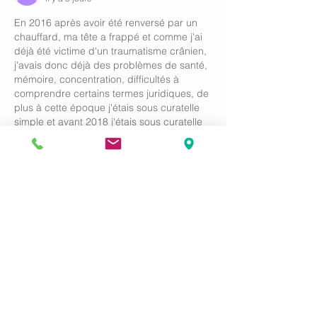
En 2016 après avoir été renversé par un 
chauffard, ma tête a frappé et comme j'ai 
déjà été victime d'un traumatisme crânien, 
j'avais donc déjà des problèmes de santé, 
mémoire, concentration, difficultés à 
comprendre certains termes juridiques, de 
plus à cette époque j'étais sous curatelle 
simple et avant 2018 j'étais sous curatelle 
renforcée. Mon médecin traitant si on peut 
appeler ça avec ce médecin, il s'est auto 
proclamer médecin conseil ? 
Il m'a dit qu'il allait s'en occuper et m'a…
Afficher plus
J'aime
Répondre
groliere
12 juil.
bonjour j'ai reçu de l'argent de mon avocat 