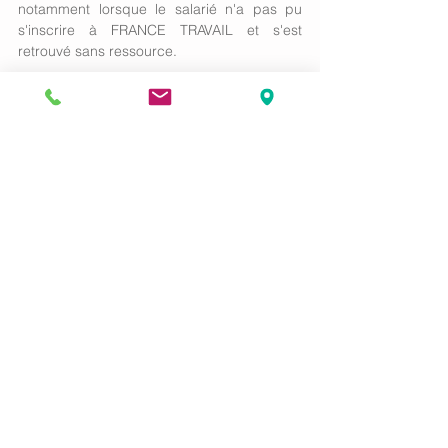
notamment lorsque le salarié n'a pas pu 
s'inscrire à FRANCE TRAVAIL et s'est 
retrouvé sans ressource. 
Réserver une consultation juridique en ligne
Mots-clés :
Conseil de prud'hommes
CPH
licenciement
droit du travail
Droit social
Commentaires