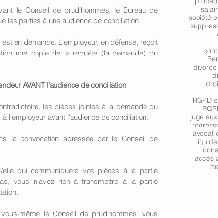
procéd
salai
vant le Conseil de prud'hommes, le Bureau de 
société c
ue les parties à une audience de conciliation. 
suppres
é est en demande. L'employeur, en défense, reçoit 
contr
on une copie de la requête (la demande) du 
Per
divorce
d
droi
ndeur AVANT l'audience de conciliation
RGPD em
ontradictoire, les pièces jointes à la demande du 
RGPD
à l'employeur avant l'audience de conciliation. 
juge aux 
redresse
avocat d
ans la convocation adressée par le Conseil de 
liquida
cons
accès a
mo
i/elle qui communiquera vos pièces à la partie 
s, vous n'avez rien à transmettre à la partie 
ation. 
i vous-même le Conseil de prud'hommes, vous 