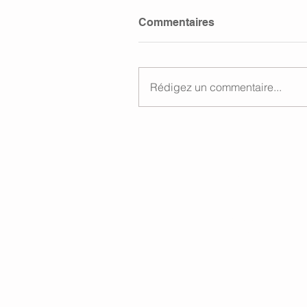
Commentaires
Rédigez un commentaire...
Menu
Accueil
Compétences
Honoraires
Blog et actualités
Contact