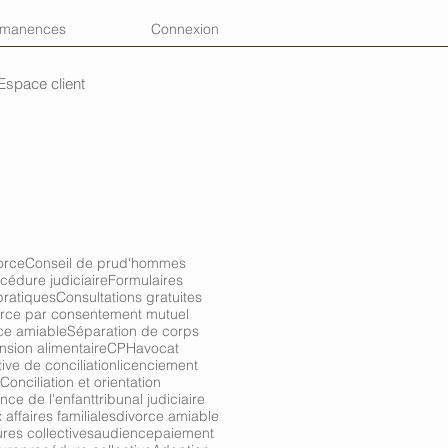
rmanences
Connexion
Espace client
orce
Conseil de prud'hommes
cédure judiciaire
Formulaires
pratiques
Consultations gratuites
rce par consentement mutuel
ce amiable
Séparation de corps
nsion alimentaire
CPH
avocat
tive de conciliation
licenciement
Conciliation et orientation
nce de l'enfant
tribunal judiciaire
affaires familiales
divorce amiable
res collectives
audience
paiement