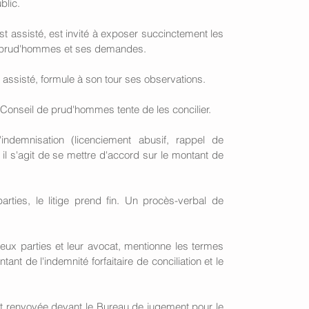
blic. 
t assisté, est invité à exposer succinctement les 
de prud'hommes et ses demandes. 
 assisté, formule à son tour ses observations. 
 Conseil de prud'hommes tente de les concilier. 
ndemnisation (licenciement abusif, rappel de 
 il s'agit de se mettre d'accord sur le montant de 
arties, le litige prend fin. Un procès-verbal de 
eux parties et leur avocat, mentionne les termes 
nt de l'indemnité forfaitaire de conciliation et le 
est renvoyée devant le Bureau de jugement pour le 