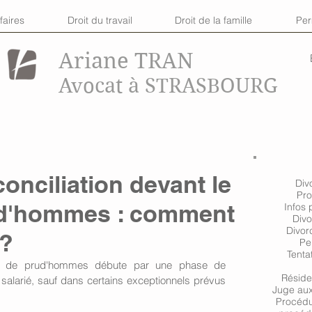
faires
Droit du travail
Droit de la famille
Pe
Ariane TRAN
Avocat à STRASBOURG
onciliation devant le
Div
Pro
ud'hommes : comment
Infos 
Divo
Divor
 ?
Pe
Tenta
il de prud'hommes débute par une phase de 
Réside
e salarié, sauf dans certains exceptionnels prévus 
Juge aux 
Procédu