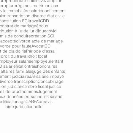
ure
procédure collective
Adoption
re
rupture
régimes matrimoniaux
ivile immobilière
salarié
confinement
sion
transcription divorce état civile
constitution SCI
travail
CDD
contrat de mariage
époux
ibution à l'aide juridique
covid
mis de conduire
création SCI
 accepté
divorce acte de mariage
ivorce pour faute
Avocat
CDI
t de plaidoirie
Période d'essai
droit du travail
droit local
ployeur salarié
employeur
enfant
 salarié
fixation
frais
honoraires
affaires familiales
juge des enfants
ment judiciaire
JAF
salaire impayé
ivorce transcription
Concubinage
tion judiciaire
timbre fiscal justice
eil de prud'hommes
Jugement
ux données personnelles salarié
dification
ags
CARPA
préavis
aide juridictionnelle