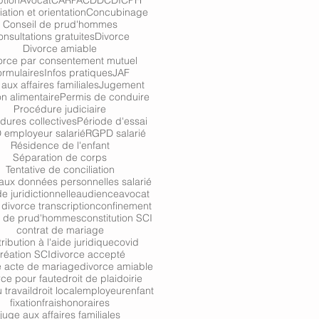
tion
Avocat
CARPA
CDD
CDI
CPH
iation et orientation
Concubinage
Conseil de prud'hommes
nsultations gratuites
Divorce
Divorce amiable
orce par consentement mutuel
ormulaires
Infos pratiques
JAF
aux affaires familiales
Jugement
n alimentaire
Permis de conduire
Procédure judiciaire
dures collectives
Période d'essai
employeur salarié
RGPD salarié
Résidence de l'enfant
Séparation de corps
Tentative de conciliation
aux données personnelles salarié
de juridictionnelle
audience
avocat
divorce transcription
confinement
l de prud'hommes
constitution SCI
contrat de mariage
ribution à l'aide juridique
covid
réation SCI
divorce accepté
e acte de mariage
divorce amiable
rce pour faute
droit de plaidoirie
 travail
droit local
employeur
enfant
fixation
frais
honoraires
juge aux affaires familiales