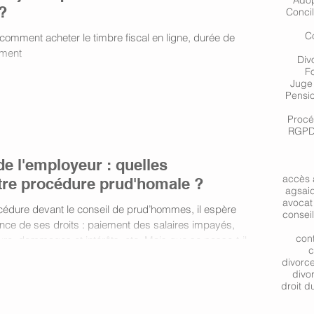
Adop
 ?
Concil
Co
: comment acheter le timbre fiscal en ligne, durée de
ement
Div
F
Juge 
Pensio
Procé
RGPD 
de l'employeur : quelles
accès 
re procédure prud'homale ?
ags
ai
avocat 
cédure devant le conseil de prud’hommes, il espère
consei
nce de ses droits : paiement des salaires impayés,
cont
ture, dommages et intérêts, etc. Mais que se passe-t-il
c
e, l’employeur est placé en procédure collective :
divorc
re ou liquidation judiciaire ? Ce changement de situation
divo
cédure prud’h
droit du