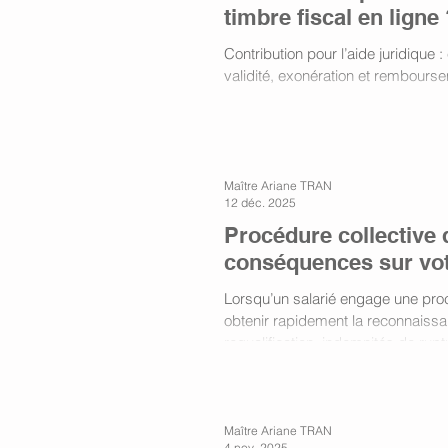
timbre fiscal en ligne
Contribution pour l’aide juridique 
validité, exonération et rembours
Maître Ariane TRAN
12 déc. 2025
Procédure collective 
conséquences sur vot
Lorsqu’un salarié engage une pro
obtenir rapidement la reconnaissa
requalification, indemnités de rup
lorsque, au cours de cette instanc
sauvegarde, redressement judiciai
a des effets importants sur la pro
Maître Ariane TRAN
4 nov. 2025