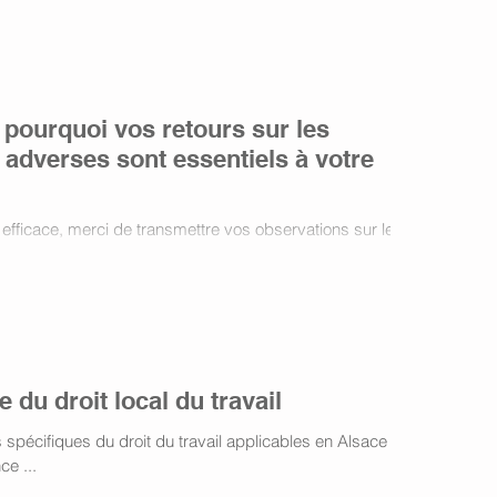
: pourquoi vos retours sur les
 adverses sont essentiels à votre
 efficace, merci de transmettre vos observations sur les
r e-mail, en un seul envoi regroupé si possible,
plémentaire utile. Votre réactivité et votre rigueur
on de votre dossier.
 du droit local du travail
spécifiques du droit du travail applicables en Alsace
ce ...