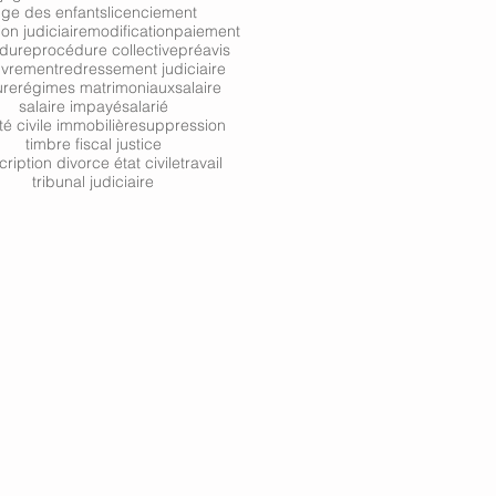
uge des enfants
licenciement
ion judiciaire
modification
paiement
dure
procédure collective
préavis
uvrement
redressement judiciaire
ure
régimes matrimoniaux
salaire
salaire impayé
salarié
té civile immobilière
suppression
timbre fiscal justice
cription divorce état civile
travail
tribunal judiciaire