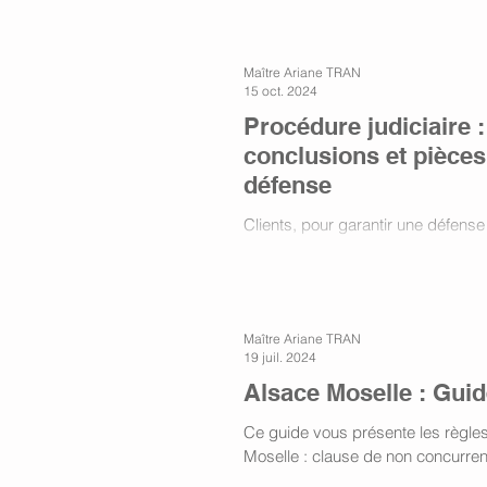
Maître Ariane TRAN
15 oct. 2024
Procédure judiciaire 
conclusions et pièces
défense
Clients, pour garantir une défense
conclusions et pièces adverses pa
accompagnées de tout document com
sont essentielles à la bonne gesti
Maître Ariane TRAN
19 juil. 2024
Alsace Moselle : Guide
Ce guide vous présente les règles 
Moselle : clause de non concurren